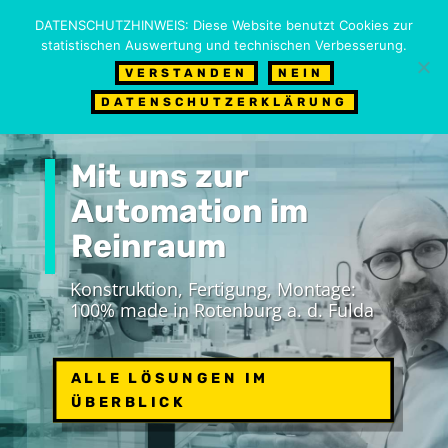
06623 – 923 66 0
info@mundinger.de
DATENSCHUTZHINWEIS: Diese Website benutzt Cookies zur
statistischen Auswertung und technischen Verbesserung.
VERSTANDEN
NEIN
DATENSCHUTZERKLÄRUNG
Mit uns zur
Automation im
Reinraum
Konstruktion, Fertigung, Montage:
100% made in Rotenburg a. d. Fulda
ALLE LÖSUNGEN IM
ÜBERBLICK