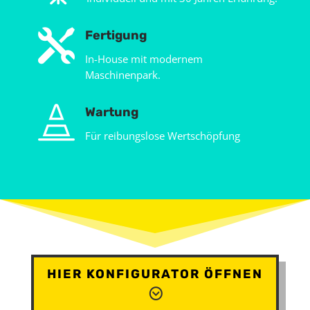

Fertigung
In-House mit modernem
Maschinenpark.

Wartung
Für reibungslose Wertschöpfung
HIER KONFIGURATOR ÖFFNEN
;