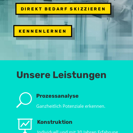
DIREKT BEDARF SKIZZIEREN
KENNENLERNEN
Unsere Leistungen
U
Prozessanalyse
Ganzheitlich Potenziale erkennen.

Konstruktion
Individuell und mit 30 Jahren Erfahrung.