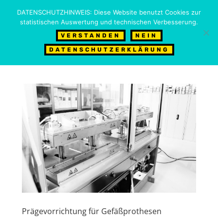
06623 – 923 66 0
info@mundinger.de
DATENSCHUTZHINWEIS: Diese Website benutzt Cookies zur
statistischen Auswertung und technischen Verbesserung.
VERSTANDEN
NEIN
DATENSCHUTZERKLÄRUNG
Prägevorrichtung für Gefäßprothesen